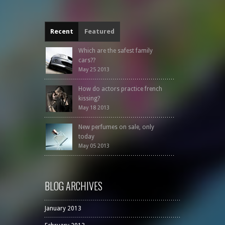
Recent
Featured
Which are the safest family
cars??
May 25 2013
How do actors practice french
kissing?
May 18 2013
New perfumes on sale, only
today
May 05 2013
BLOG ARCHIVES
January 2013