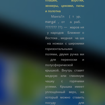
плашек, воротки,
зенкеры, цековки, пилы
и полотна
Манга?л ( т ур.
mangal , от а раб.
??????? ??) — жаров ня
у народов Ближнег о
Востока , медная ча ша
на ножках с широкими
горизонтальными
полями, двумя ручка ми
для переноски и
полусферической
крышкой. Внутрь ставят
медную или глиняную
чашку с горячими
углями. Крышка имеет
уплощённый верх, на
который можно ставить
посуду для