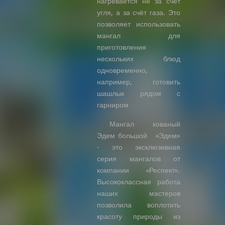
нагревается не за счёт
угля, а за счёт газа. Это
позволяет использовать
мангал для
приготовления
нескольких блюд
одновременно,
например, готовить
шашлык рядом с
гарниром
Мангал кованый
Эдем большой «Эдем»
- это эксклюзивная
серия мангалов от
компании «Респект».
Высококлассная работа
наших мастеров
позволила воплотить
красоту природы из