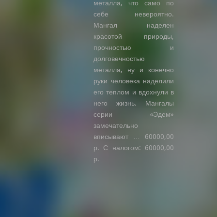
металла, что само по
себе невероятно.
Мангал наделен
красотой природы,
прочностью и
долговечностью
металла, ну и конечно
руки человека наделили
его теплом и вдохнули в
него жизнь. Мангалы
серии «Эдем»
замечательно
вписывают … 60000,00
р. С налогом: 60000,00
р.