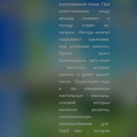
разогревания пищи. При
приготовлении пищи
крышку снимают и
посуду ставят на
таганок . Иногда мангал
накрывают одеялами,
под которыми греются.
Лучше всего
использовать чугу нные
мангалы, которые
прочны и долго хранят
тепло. Существуют ещё
и так называемые
настольные мангалы,
основой которых
является решётка,
напоминающая
приспособление для
барб екю , которая