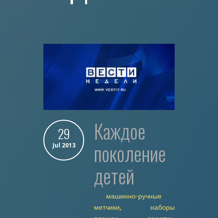
каждое
29
поколение
Jul 2013
детей
машинно-ручные
метчики, наборы