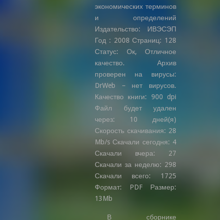
экономических терминов
и определений
Издательство: ИВЭСЭП
Год : 2008 Страниц: 128
Статус: Ок, Отличное
качество. Архив
проверен на вирусы:
DrWeb – нет вирусов.
Качество книги: 900 dpi
Файл будет удален
через: 10 дней(я)
Скорость скачивания: 28
Mb/s Скачали сегодня: 4
Скачали вчера: 27
Скачали за неделю: 298
Скачали всего: 1725
Формат: PDF Размер:
13Mb
В сборнике