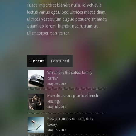
Fusce imperdiet blandit nulla, id vehicula
lectus varius eget. Sed ultrices mattis diam,
ultrices vestibulum augue posuere sit amet.
Etiam leo lorem, blandit nec rutrum ut,
ullamcorper non tortor.
Recent
Featured
Which are the safest family
cars??
May 25 2013
How do actors practice french
kissing?
May 18 2013
New perfumes on sale, only
today
May 05 2013