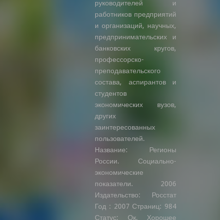
руководителей и
работников предприятий
и организаций, научных,
предпринимательских и
банковских кругов,
профессорско-
преподавательского
состава, аспирантов и
студентов
экономических вузов,
других
заинтересованных
пользователей.
Название: Регионы
России. Социально-
экономические
показатели. 2006
Издательство: Росстат
Год : 2007 Страниц: 984
Статус: Ок, Хорошее