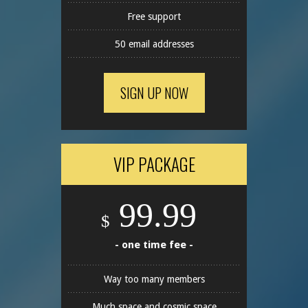
Free support
50 email addresses
SIGN UP NOW
VIP PACKAGE
99.99
$
- one time fee -
Way too many members
Much space and cosmic space