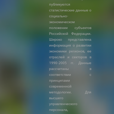
публикуются
статистические данные о
социально-
экономическом
положении субъектов
Российской Федерации.
Широко представлена
информация о развитии
экономики регионов, ее
отраслей и секторов в
1990-2005 гг. Данные
рассчитаны в
соответствии с
принципами
современной
методологии. Для
высшего
управленческого
персонала,