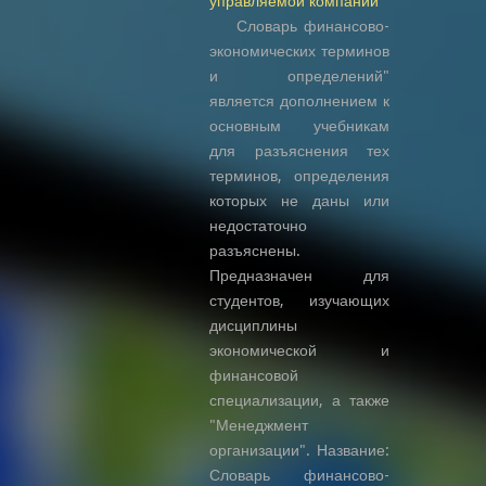
управляемой компании
Словарь финансово-
экономических терминов
и определений"
является дополнением к
основным учебникам
для разъяснения тех
терминов, определения
которых не даны или
недостаточно
разъяснены.
Предназначен для
студентов, изучающих
дисциплины
экономической и
финансовой
специализации, а также
"Менеджмент
организации". Название:
Словарь финансово-