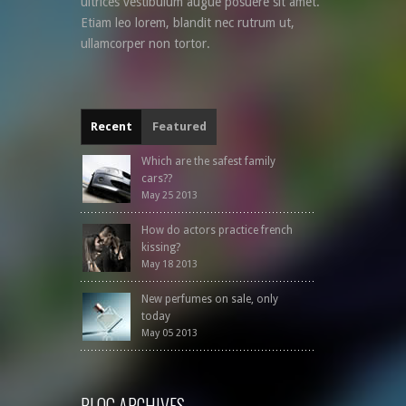
ultrices vestibulum augue posuere sit amet.
Etiam leo lorem, blandit nec rutrum ut,
ullamcorper non tortor.
Recent
Featured
Which are the safest family
cars??
May 25 2013
How do actors practice french
kissing?
May 18 2013
New perfumes on sale, only
today
May 05 2013
BLOG ARCHIVES