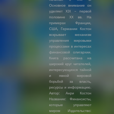
Основное внимание он
уделяет XIX – первой
половине XX вв. На
примерах Франции,
США, Германии Костон
вскрывает механизм
управления мировыми
процессами в интересах
финансовой олигархии.
Книга рассчитана на
широкий круг читателей,
интересующихся тайной
и явной мировой
борьбой за власть,
ресурсы и информацию.
Автор: Анри Костон
Название: Финансисты,
которые управляют
миром Издательство: