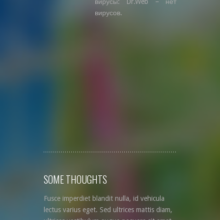
вирусы: Dr.Web – нет
вирусов.
SOME THOUGHTS
Fusce imperdiet blandit nulla, id vehicula
lectus varius eget. Sed ultrices mattis diam,