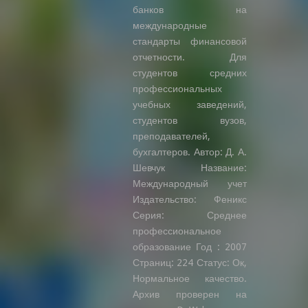
банков на
международные
стандарты финансовой
отчетности. Для
студентов средних
профессиональных
учебных заведений,
студентов вузов,
преподавателей,
бухгалтеров. Автор: Д. А.
Шевчук Название:
Международный учет
Издательство: Феникс
Серия: Среднее
профессиональное
образование Год : 2007
Страниц: 224 Статус: Ок,
Нормальное качество.
Архив проверен на