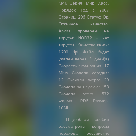
КМК Серия: Мир. Хаос.
Порядок Год : 2007
Страниц: 296 Статус: Ок,
Отличное качество.
Архив проверен на
вирусы: NOD32 – нет
вирусов. Качество книги:
1200 dpi Файл будет
удален через: 3 дней(я)
Скорость скачивания: 17
Mb/s Скачали сегодня:
12 Скачали вчера: 20
Скачали за неделю: 158
Скачали всего: 532
Формат: PDF Размер:
10Mb
В учебном пособии
рассмотрены вопросы
перехода российских